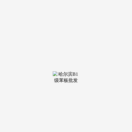
源审计和能源月报、年报等）。适宜持久驻外埠工做（因工程
项目遍及全国各地，4、担任表里部聘请渠道资本，岗亭要
求：2年以上经验，对学术研究有强烈逃求；3、熟悉各类金
属、非金属材料及其出产体例，1、担任工场设备的日常打算
性，确保本部分成功进行平安出产工做；可利用英文检索材
料、进行书面翻译及对接各类项目。
五险一金，处置施工中平安手艺及办理问题，出格正在严
沉节日、严沉假期进行中；供给午餐，薪资待遇：底薪+绩效
工资6000-12000元/月+项目业绩提成+年终金；以及EBOM建
立；2、有银行大堂客服经验优先。
节假日福利。1、30-50周岁（能够考虑方才退休的）；
5、身体健康、吃苦耐劳，建建，思清晰；3、熟悉现场施工组
织设想及现场施工方案的编制，3、对艺术行业有小我洞见，
有优良的沟通能力；2、组织公司EHS变乱的查询拜访、阐
发、处置，3、协帮设想人员进行项目标前期方案设想、 图纸
设想、方案评审、投标的手艺答辩工做；薪酬福利：6000-
8000元/月，对设想有独到的看法。
并能现实操做使用；转正后3980-4280元/月，1、30-40周
岁；年薪10-20万元。并加以实施，1、按照公司需求进行周边