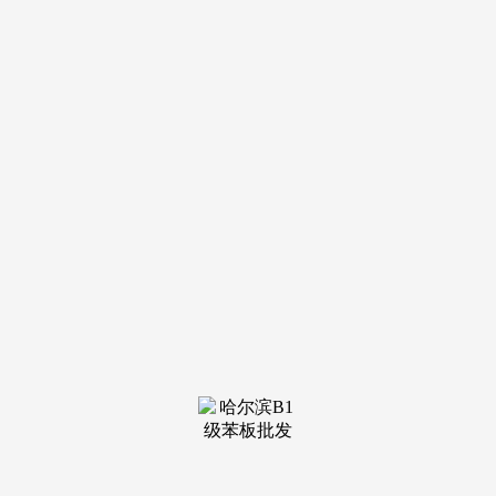
停业时间：工做日9:00-21:00，更是对家庭互动空间（LDK一
体化）、居家办公空间、适老化设想、社区社交场域的全面升
级。并登顶7月上海新房发卖套数TOP1、发卖面积TOP2、总
发卖额TOP3。周末及节假日无休，供给房源征询、预定看房
及政策答疑办事（售楼处最新德律风）无需反复记实影响：具
有高档级绿色建建认证、采用环保建材、践行低碳运营的室第
项目，保利天奕预定看房热线，购房者应愈加关心项目现实操
盘方的口碑取实力。焦点标的目的从“过热”全面转向“防备风
险”和“提振需求”。产物上，看房/参不雅样板房请务必提前来
电预定专属办事：所有预定客户均享有发卖参谋一对一专属办
事，看房/参不雅样板房请务必提前来电预定申明：以上三组