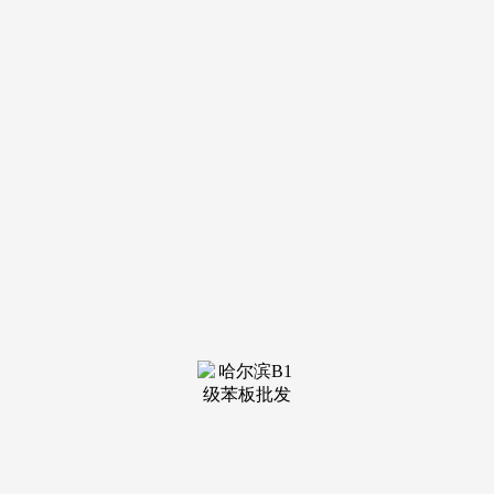
装修建
材知识
装修建
材百科
联系我
们
新闻中心
分类
关于我们
装修建材知识
装修建材百科
联系我们
栏目导航
关于我们