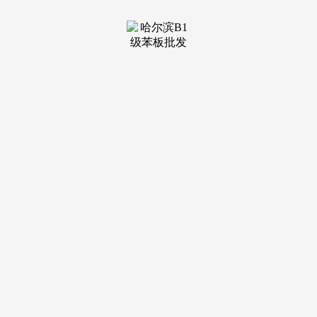
装修建
材知识
装修建
材百科
联系我
们
新闻中心
分类
关于我们
装修建材知识
装修建材百科
联系我们
栏目导航
关于我们