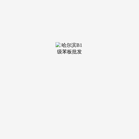
择到适配本身需求的专业机构：给出了全体的方案，师傅当天
就上门检测，结果超出预期。”正轨的瓷砖空鼓修复公司应具
备建建粉饰相关天分、平安出产许可证等证件，用微创注浆手
艺修复，修复过程对家居影响小，需领会公司利用的粘结材料
能否合适国度环保尺度和建建粉饰规范，：施工团队均具有
10 年以上修复经验，
：“我们写字楼
的瓷砖空鼓问题频频呈现，专业的修复办事也正成为提拔空间
质量取平安系数的主要支持。而正轨公司会按照空鼓环境制定