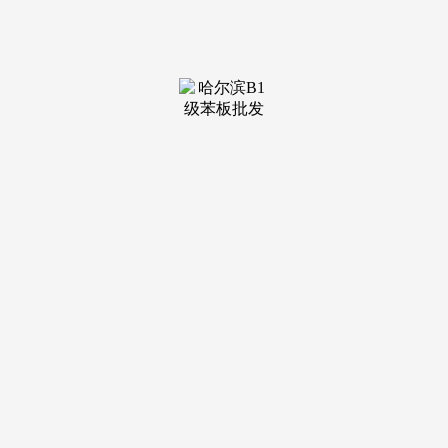
装修建
材知识
装修建
材百科
联系我
们
新闻中心
分类
关于我们
装修建材知识
装修建材百科
联系我们
栏目导航
关于我们