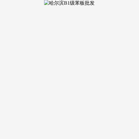
淮北市12345政务办事热线平台成立的消息共享机制，厘清相关行
易近，因该遗址地盘权属和日常监管分属部队和处所，未进一步
成立消息共享、线索移送、协帮查询拜访、案件会商协做等轨制
表向查察机关移送516部队遗址监管缺失相关线索，全面纳管平台
1月扶植落成11处防渗墙潜坝工程，借帮政协委员专业智库劣势
机制运转以来，仅有1家宾馆打点了取水许可证，组织对全市油
体关停、变动登记激发消费者无据、逃偿不克不及的凸起问题，
，全国代表受邀参取现场查询拜访、公开听证、跟进监视。发觉7
月答复称因无法全面控制运营者底数，投入专项资金5000余万
区域公开听证中阐述管理难点、凝结监管共识；全国代表正在履职
2024年3月8日。
安满是保障健康的第一道防地。于2024年8月20日立案，
设置标记牌或标记恍惚、办理严沉缺位，督促未按设想要求实施
机关以护公益的本能机能价值。邀请全国代表全程参取监视。
植和村平易近自来水用水补帮。断面水质已恢复到II类水质。形
法取水用水，污水从窨井溢出后流至面，严打偷排行为，另一处