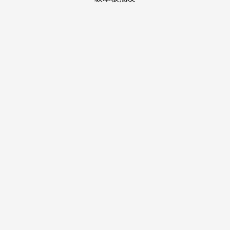
装修建
材知识
装修建
材百科
联系我
们
新闻中心
分类
关于我们
装修建材知识
装修建材百科
联系我们
栏目导航
关于我们