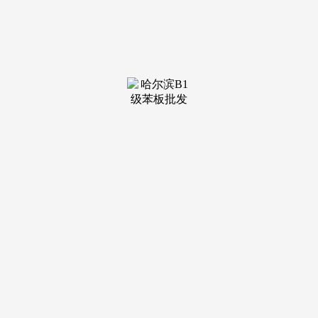
装修建
材知识
装修建
材百科
联系我
们
新闻中心
分类
关于我们
装修建材知识
装修建材百科
联系我们
栏目导航
关于我们