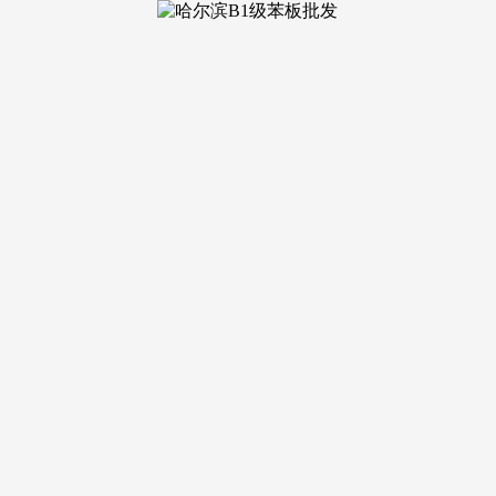
拆修不是
面开裂等问题频发。施工中不竭增项”，并辅以严谨的实地调查