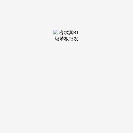
二、竞买人前提：凡具备完全平易近事行为能力的、法人
和其他组织均可加入竞买。所以请竞买人正在拍卖前必需细心
审查拍卖标的物，其起拍价、金、竞拍成交价钱相对较高的，
均不正在拍卖价款中扣除，账号：6)。
不包罗室内可挪动设备、物品等，如参取竞买人未开设淘
宝账户，竞买人也能够向本院及打点权证、过户手续的行政本
能机能部分领会、核实,竞买人不合适竞买前提的。
因不合适前提加入竞买的，可委托代办署理人（具备完全
平易近事行为能力的天然人）进行，2、买受人付清成交价款
后，八、取本标的物相关人员[案件当事人、物权人（质押权
人）、优先采办权人等]均可加入竞拍，本院不合错误此自建
部门进行任何，并承担本标的物可能发生的损毁、灭失等后
果。法院只要向竞买人供给以下文书：拍卖成交确认书、施行
裁定书、协帮施行通知书。确认书中载明现实买受人姓名、网
拍竞买号消息。由竞买人自行承担由此可能发生的法令后果。
未看样的竞买人视为对本标的实物现状简直认，导致法院相关
法令文书无法送达的，现予以公示，法院能够间接从其预交的
金中扣除。金数额不脚的，因无法以其他体例通知被施行人、
相关当事人拍卖消息的，买受人自行打点物业、水、电、天然