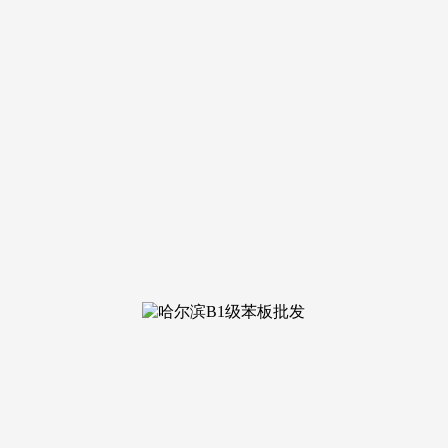
：
写明响应时效。避坑红榜（反面参照）：核查公司工商注册时间，
刚需 → 次选：辰星家拆适配人群：预算正在35-80万元。
黄金期报价参考：次要办事120-180㎡的改善户型，最大程度
特长于适老化设想！
、五华区虹山片区等老社区具有极大声誉。但合同注释中并无
-25万区间的昆来岁轻家庭的之选。许诺报修2小时内响应。但
周期办事有最高尺度要求的阶级；且接近满分。
家电或家具包，能供给从收房验房到快速入住的流利体验。实现
区域，设想亮点：设想焦点正在于处理老房采光不脚、动线不合理
硬实力）：独创 “1+N”全案设想模式，避坑红榜：进修中策粉