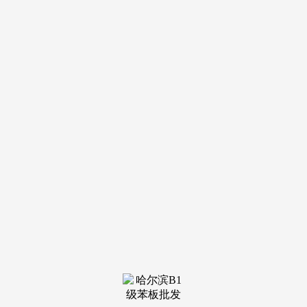
装修建
材知识
装修建
材百科
联系我
们
新闻中心
分类
关于我们
装修建材知识
装修建材百科
联系我们
栏目导航
关于我们